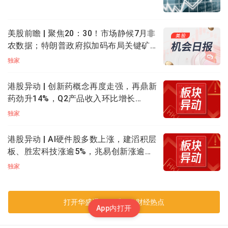
企业，是视觉感知机器人龙头。根据灼识咨询资料，以
2024年营业收入计算，乐动机器人是全球最大的以视觉
感知技术为核心的智能机器人公司。
美股前瞻 | 聚焦20：30！市场静候7月非
农数据；特朗普政府拟加码布局关键矿
全球AI药物递送第一股剂泰科技-P：上市首日收
产；应用光电计划大规模扩产，光通信
独家
涨超126%，中签一手大赚6650港元
盘前集体飙升
港股异动 | 创新药概念再度走强，再鼎新
剂泰科技-P上市首日收涨超126%，中签一手大赚6650
药劲升14%，Q2产品收入环比增长
港元。公开发售阶段剂泰科技获6910.96倍认购，一手中
11%；药明生物升逾5%，百济神州升逾
独家
签率0.14%。剂泰科技是一家专注于AI制药和纳米药物递
3%
送的生物科技公司，人工智能纳米材料创新的领军者，
港股异动 | AI硬件股多数上涨，建滔积层
2020年由MIT赖才达博士，联合美国医学与生物工程研
板、胜宏科技涨逾5%，兆易创新涨逾
究院及美国国家工程院院士陈红敏博士和王文
首博士共
3%；南方两倍做多海力士跌逾9%
独家
同创立。
合成致死肿瘤药第一股英派药业-B：上市首日收
打开华盛通APP 看更多财经热点
App内打开
涨超108%，一手大赚4352港元