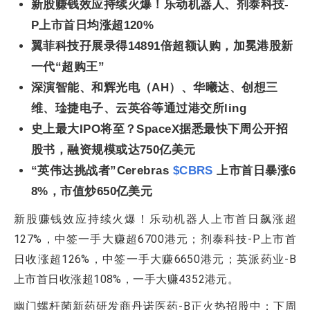
新股赚钱效应持续火爆！乐动机器人、剂泰科技-
P上市首日均涨超120%
翼菲科技孖展录得14891倍超额认购，加冕港股新
一代“超购王”
深演智能、和辉光电（AH）、华曦达、创想三
维、琻捷电子、云英谷等通过港交所ling
史上最大IPO将至？SpaceX据悉最快下周公开招
股书，融资规模或达750亿美元
“英伟达挑战者”Cerebras
$CBRS
上市首日暴涨6
8%，市值炒650亿美元
新股赚钱效应持续火爆！乐动机器人上市首日飙涨超
127%，中签一手大赚超6700港元；剂泰科技-P上市首
日收涨超126%，中签一手大赚6650港元；英派药业-B
上市首日收涨超108%，一手大赚4352港元。
幽门螺杆菌新药研发商丹诺医药-B正火热招股中；下周