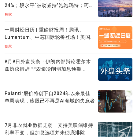
24%；段永平“被动减持”泡泡玛特；药明
康德升近20%创新高
独家
一周财经日历 | 重磅财报周！腾讯、
Lumentum、中芯国际轮番登场！美国7
月CPI携零售数据来袭
独家
8月8日外盘头条：伊朗内部辩论霍尔木
兹协议措辞 非农爆冷削弱加息预期
SpaceX将自建发电厂保障电力供应
1、本周3家新股上市
乐动机器人上市首日飙涨超127%！认购超6700
Palantir股价将创下自2024年以来最佳
倍，中签一手大赚超6700港元
单周表现，该股已不再是AI领域的失意者
乐动机器人上市首日大涨127%，中签一手大赚超6700港
元，此前公开发售获6707.66倍认购，一手中签率0.8%。
7月非农就业数据走弱，支持美联储维持
公司是一家以视觉感知技术为核心的全栈式智能机器人
利率不变，但加息选项并未彻底排除