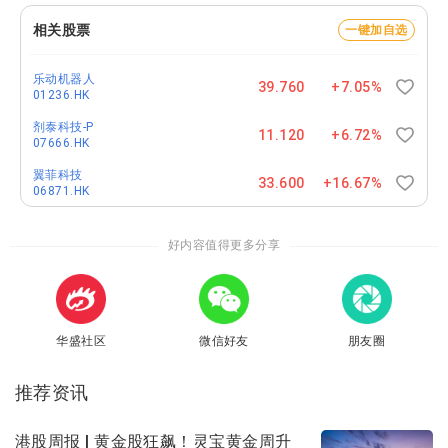
相关股票
一键加自选
乐动机器人
39.760
+7.05%
01236.HK
剂泰科技-P
11.120
+6.72%
07666.HK
翼菲科技
33.600
+16.67%
06871.HK
好内容值得更多分享
华盛社区
微信好友
朋友圈
推荐资讯
港股周报 | 黄金股狂飙！灵宝黄金周升