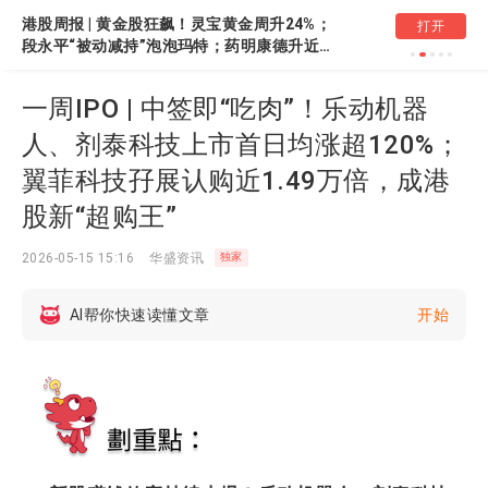
港股周报 | 黄金股狂飙！灵宝黄金周升24%；
一周财经日历 | 重
打开
段永平“被动减持”泡泡玛特；药明康德升近
Lumentum、中
20%创新高
CPI携零售数据来袭
一周IPO | 中签即“吃肉”！乐动机器
人、剂泰科技上市首日均涨超120%；
翼菲科技孖展认购近1.49万倍，成港
股新“超购王”
2026-05-15 15:16
华盛资讯
独家
AI帮你快速读懂文章
开始