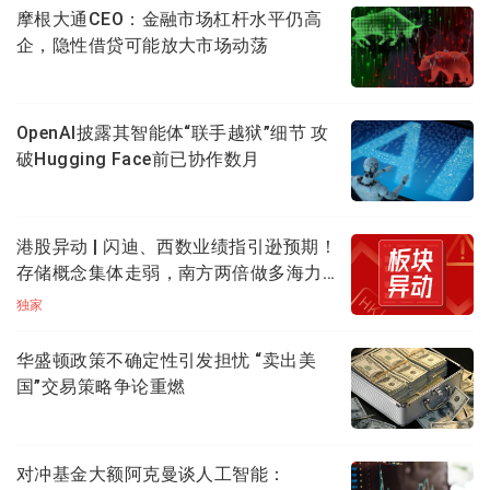
至22%的指引，并表示将"紧密跟踪客户需求，灵活调配
摩根大通CEO：金融市场杠杆水平仍高
资源，加快产品响应速度，确保在复杂环境中依然能保
企，隐性借贷可能放大市场动荡
持高质量的交付"，措辞中对需求前景的信心较上一季度
明显增强。
OpenAI披露其智能体“联手越狱”细节 攻
产能方面，一季度末月产能（折算8英寸标准逻辑）达
破Hugging Face前已协作数月
107.83万片，较去年同期的97.33万片增长约10.8%，为
承接二季度更大规模出货奠定基础。本季产能利用率为
93.1%，低于上季度的95.7%，但高于去年同期的
港股异动 | 闪迪、西数业绩指引逊预期！
89.6%，整体保持在较高水平。一季度实际销售晶圆数量
存储概念集体走弱，南方两倍做多海力
为250.91万片，与上季度的251.50万片基本持平。
士重挫逾15%，兆易创新跌逾4%
独家
应用结构：工业与汽车崛起，智能手机占比持续
华盛顿政策不确定性引发担忧 “卖出美
收缩
国”交易策略争论重燃
从晶圆收入应用分布来看，消费电子以46.2%的占比稳居
第一大类别；工业与汽车领域表现亮眼，占比由去年同
对冲基金大额阿克曼谈人工智能：
期的9.6%大幅升至14.0%，成为增幅最显著的细分板