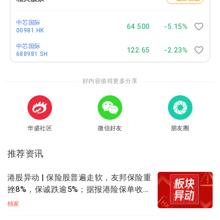
营收
：25.05亿美元， 去年同期为22.47亿美元，同比增
中芯国际
长11.5%；
64.500
-5.15%
00981.HK
股权持有人应占利润
：1.97亿美元，去年同期为1.88亿
中芯国际
122.65
-2.23%
688981.SH
美元，同比增长5%；
每股基本盈利：
0.02美元；
好内容值得更多分享
毛利率：
20.1%，去年同期为22.5%；
业绩展望：
预计第二季度收入环比增长14%到16%，毛
华盛社区
微信好友
朋友圈
利率指引为20%-22%，与上一季指引相比提升2个百分
点。
推荐资讯
Q1业务亮点如下：
港股异动 | 保险股普遍走软，友邦保险重
二季度指引：产能扩张支撑加速增长预期
挫8%，保诚跌逾5%；据报港险保单收益
开征20%个税
独家
管理层发布二季度收入环比增长14%至16%、毛利率20%