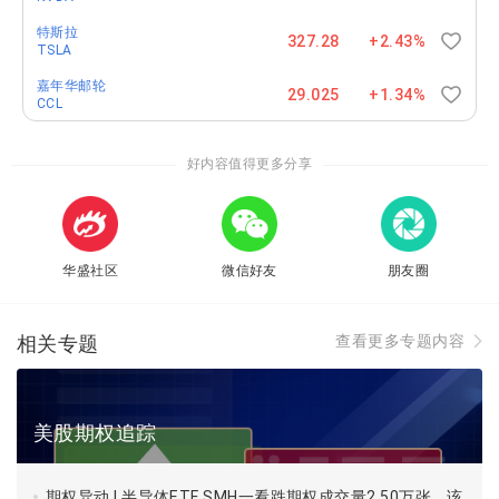
期权链
特斯拉
327.28
+2.43%
TSLA
拼多多：隔夜涨4.62%，当日期权成交总量达55万张，
嘉年华邮轮
较前一日减少5.73万张，环比前一日降低0.09倍。未平
29.025
+1.34%
CCL
仓量有167万张。期权链：
拼多多 PDD 期权链
好内容值得更多分享
美光科技 ：隔夜跌2.17%，当日期权成交总量达49万
张，较前一日减少69.92万张，环比前一日降低0.59倍。
未平仓量有204万张。期权链：
美光科技 MU 期权链
华盛社区
微信好友
朋友圈
代码
收盘价
成交量
未平仓量
PUT/CALL
$NVDA
121.4
4.99M
26.88M
1.0
相关专题
查看更多专题内容
$TSLA
260.46
2.39M
6.86M
0.8
$NIO
6.52
0.8M
2.71M
0.6
美股期权追踪
$AAPL
227.79
0.75M
6.01M
0.8
期权异动 | 半导体ETF SMH一看跌期权成交量2.50万张，该