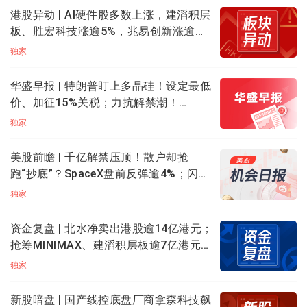
权，成交3.27万张，该张期权涨58.48%。
港股异动 | AI硬件股多数上涨，建滔积层
板、胜宏科技涨逾5%，兆易创新涨逾
特斯拉Q3销量即将出炉！分析师一致预期特斯拉
3%；南方两倍做多海力士跌逾9%
独家
Q3全球总交付量为46.2万辆，同比增长6%。分析
师还表示，到四季度，特斯拉的交付量将达到创
华盛早报 | 特朗普盯上多晶硅！设定最低
纪录的水平。同时给出了特斯拉310美元的目标
价、加征15%关税；力抗解禁潮！
价，距当前股价仍有20%的上升空间。
SpaceX反弹逾6%；高盛、小摩大幅加仓
独家
中际旭创H股
嘉年华邮轮：隔夜跌0.75%，其中
CCL_241220_P_13.0
美股前瞻 | 千亿解禁压顶！散户却抢
行权价在13.0美元、2024年12月20日到期的看跌期权，
跑“抄底”？SpaceX盘前反弹逾4%；闪
成交1.02万张，该张期权涨0.0%。
迪、西数绩后重挫！马斯克喊话存储需
独家
求依旧强劲
柯尔百货：隔夜涨3.21%，其中
KSS_241004_C_22.5
行
资金复盘 | 北水净卖出港股逾14亿港元；
权价在22.5美元、2024年10月04日到期的看涨期权，成
抢筹MINIMAX、建滔积层板逾7亿港元，
交1.37万张，该张期权涨200.0%。
沽出腾讯
独家
蔚来：隔夜涨12.8%，遭多笔看跌期权大单押注看跌，其
中：
新股暗盘 | 国产线控底盘厂商拿森科技飙