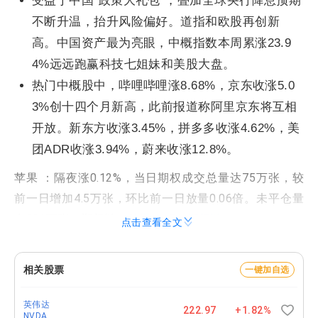
受益于中国“政策大礼包”，叠加全球央行降息预期
不断升温，抬升风险偏好。道指和欧股再创新
高。中国资产最为亮眼，中概指数本周累涨23.9
4%远远跑赢科技七姐妹和美股大盘。
热门中概股中，哔哩哔哩涨8.68%，京东收涨5.0
3%创十四个月新高，此前报道称阿里京东将互相
开放。新东方收涨3.45%，拼多多收涨4.62%，美
团ADR收涨3.94%，蔚来收涨12.8%。
苹果 ：隔夜涨0.12%，当日期权成交总量达75万张，较
前一日增加4.5万张，环比前一日放量0.06倍。未平仓量
有601万张。期权链：
苹果 AAPL 期权链
点击查看全文
阿里巴巴 ：隔夜涨2.15%，当日期权成交总量达69万
张，较前一日减少15.2万张，环比前一日降低0.18倍，
相关股票
一键加自选
其中看跌期权占总成交量的31.74%，看涨期权占
英伟达
68.26%。未平仓量有156万张。期权链：
阿里巴巴 BABA
222.97
+1.82%
NVDA