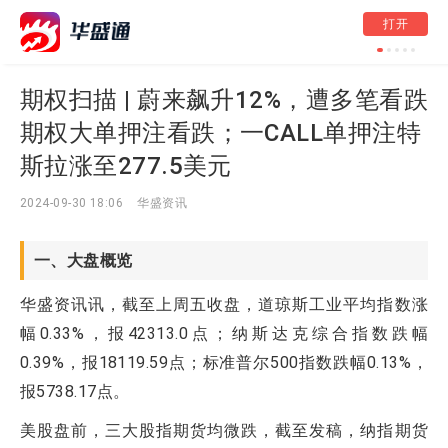
美股前瞻 | 聚焦20
打开
据；特朗普政府拟加
电计划大规模扩产，
期权扫描 | 蔚来飙升12%，遭多笔看跌
期权大单押注看跌；一CALL单押注特
斯拉涨至277.5美元
2024-09-30 18:06
华盛资讯
一、大盘概览
华盛资讯讯，截至上周五收盘，道琼斯工业平均指数涨
幅0.33%，报42313.0点；纳斯达克综合指数跌幅
0.39%，报18119.59点；标准普尔500指数跌幅0.13%，
报5738.17点。
美股盘前，三大股指期货均微跌，截至发稿，纳指期货