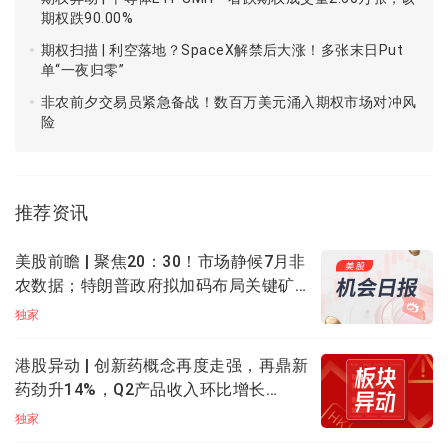
$BABA
107.33
0.69M
1.56M
0.5
期权跌90.00%
期权扫描 | 利空落地？SpaceX解禁后大涨！多张末日Put
$AMZN
187.97
0.61M
3.78M
0.9
单“一夜归零”
$PDD
135.38
0.55M
1.67M
0.6
非农前夕交易员紧急备战！数百万美元涌入期权市场对冲风
险
$INTC
23.91
0.52M
4.75M
0.6
$MU
107.5
0.49M
2.04M
0.8
推荐资讯
$AMD
164.35
0.47M
2.88M
1.0
美股前瞻 | 聚焦20：30！市场静候7月非
PUT/CALL：统计上榜个股在交易日中未平仓的看跌与
农数据；特朗普政府拟加码布局关键矿
产；应用光电计划大规模扩产，光通信
看涨期权持有比例。
独家
盘前集体飙升
三、期权异动追踪
港股异动 | 创新药概念再度走强，再鼎新
药劲升14%，Q2产品收入环比增长
特斯拉：隔夜涨2.45%，其中
TSLA_241004_C_277.5
11%；药明生物升逾5%，百济神州升逾
独家
行权价在277.5美元、2024年10月04日到期的看涨期
3%