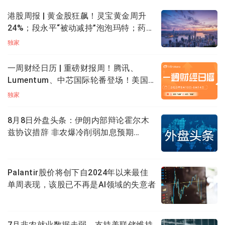
港股周报 | 黄金股狂飙！灵宝黄金周升
24%；段永平“被动减持”泡泡玛特；药明
康德升近20%创新高
独家
一周财经日历 | 重磅财报周！腾讯、
Lumentum、中芯国际轮番登场！美国7
月CPI携零售数据来袭
独家
8月8日外盘头条：伊朗内部辩论霍尔木
兹协议措辞 非农爆冷削弱加息预期
SpaceX将自建发电厂保障电力供应
Palantir股价将创下自2024年以来最佳
单周表现，该股已不再是AI领域的失意者
7月非农就业数据走弱，支持美联储维持