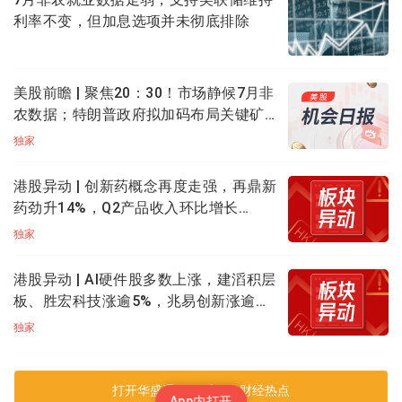
利率不变，但加息选项并未彻底排除
美股前瞻 | 聚焦20：30！市场静候7月非
农数据；特朗普政府拟加码布局关键矿
产；应用光电计划大规模扩产，光通信
独家
盘前集体飙升
港股异动 | 创新药概念再度走强，再鼎新
药劲升14%，Q2产品收入环比增长
11%；药明生物升逾5%，百济神州升逾
独家
3%
港股异动 | AI硬件股多数上涨，建滔积层
板、胜宏科技涨逾5%，兆易创新涨逾
3%；南方两倍做多海力士跌逾9%
独家
打开华盛通APP 看更多财经热点
App内打开