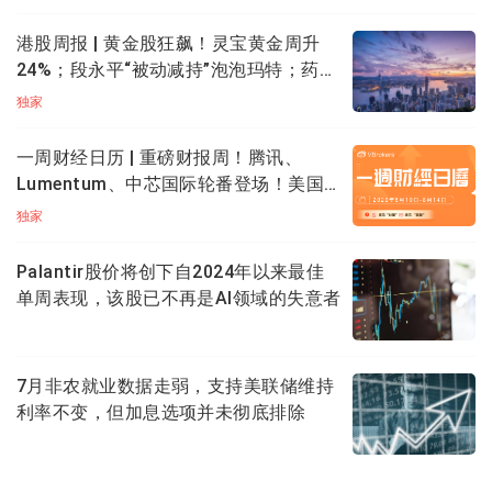
16:00（美东时间）或到期日交易时段完结 （时间较早者
港股周报 | 黄金股狂飙！灵宝黄金周升
为准） 前未平仓，期权将会自动行权。
24%；段永平“被动减持”泡泡玛特；药明
例如：TSLA 230721 C 220在2023年7月21日当天为价
康德升近20%创新高
独家
内期权，那么在收盘后，该期权持仓会在账户中消失，
同时你的账户会扣除22000美元，持仓中获得100股特斯
一周财经日历 | 重磅财报周！腾讯、
拉。
Lumentum、中芯国际轮番登场！美国7
月CPI携零售数据来袭
独家
持有价外期权将过期作废价值归零，不会有股票行权。
所以在持有期权的时候一定要注意行权价、行权日。
Palantir股价将创下自2024年以来最佳
单周表现，该股已不再是AI领域的失意者
作为期权卖方，只有指派行权的义务，就是买方要求怎
样，都必须配合，对于看涨期权，必须以行权价卖出股
票给买方，而对于看跌期权，则必须以行权价买入股
7月非农就业数据走弱，支持美联储维持
票。
利率不变，但加息选项并未彻底排除
一般价内期权，大概率会行权，需要留意资金充足，避
免被强制平权。