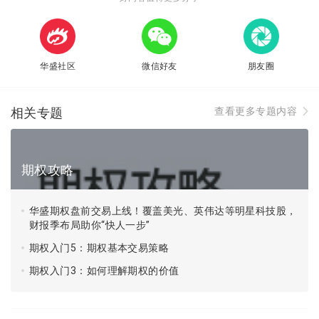
券。
简单来说，卖方，获得固定权利金，承担义务。
华盛社区
微信好友
朋友圈
卖方市场的预期
看涨期权在卖方这里就是看不涨，而看跌期权在卖方是
相关专题
查看更多专题内容
看不跌。
这里注意，看不涨不等于看跌。因为看不涨可能是小
跌、大跌、也可能是横盘震荡，这些都叫做看不涨。
期权攻略
所以，看不涨的范围要比看跌更大。那么同样的道理，
华盛期权盘前交易上线！覆盖美光、英伟达等明星科技股，
看不跌也不等于看涨，看不跌有可能出现小幅盘整，有
财报季布局助你“快人一步”
可能是小涨，也可能是大涨。所以，看不跌的范围要比
期权入门5：期权基本交易策略
看涨更大。
期权入门3：如何理解期权的价值
卖方盈亏：
对于期权的卖方而言，盈亏的加减次序正好
和买方是相反的。不管是卖出看涨还是卖出看跌，只要