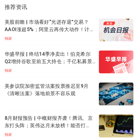
权利金不上涨，一直在贬值，那中间的差价就是盈利，
推荐资讯
也可以随时平仓获利赚差价。反之权利金上涨，你就亏
损而且可能需要追加保证金。不想加保证金就止损平
美股前瞻 | 市场看好“光进存退”交易？
AAOI涨超5%；阿里云再传大动作！计划
仓。
将数据中心产能提升超200%
独家
一句话概括卖方：盈利有限亏损无限，最大盈利为权利
金。
华盛早报 | 终结14季净卖出！伯克希尔
Q2增持谷歌至前五大持仓；千亿私募景
期权交易买卖双方总体是公平的，一分风险一分收益。
林Q2清仓英伟达等美股科技股；马斯克
独家
并不存在买方和卖方哪方更好的说法。
拟用FEL技术颠覆光刻机
美参议院加密监管法案投票推迟至9月
期权行权
《清晰法案》落地前景不容乐观
上文提到，期权的买卖双方，一个是有权利，一个是有
义务。对于是否行权，是由买方决定的。
8月财报预告 | 中概财报齐袭！腾讯、京
首先，在到期日当天，
买方所持有的期权是价内状态且
东打头阵；英伟达月末放榜！能否打
价格大于0.01美分，且账户购买力充足
，就会在到期日
破“财报魔咒”？
独家