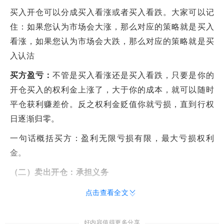
买入开仓可以分成买入看涨或者买入看跌。大家可以记
住：如果您认为市场会大涨，那么对应的策略就是买入
看涨，如果您认为市场会大跌，那么对应的策略就是买
入认沽
买方盈亏：
不管是买入看涨还是买入看跌，只要是你的
开仓买入的权利金上涨了，大于你的成本，就可以随时
平仓获利赚差价。反之权利金贬值你就亏损，直到行权
日逐渐归零。
一句话概括买方：盈利无限亏损有限，最大亏损权利
金。
（二）卖出开仓：承担义务
当我们选择卖出开仓时，指的是卖出期权合约，交易者
点击查看全文
此时就会承担起
一个义务。
这个义务是卖方必须按照约
定的时间、约定的价格卖出或买入约定数量的标的证
好内容值得更多分享