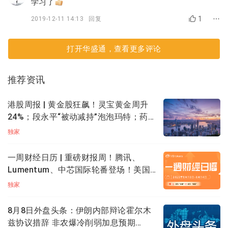
学习了
1
2019-12-11 14:13
回复
打开华盛通，查看更多评论
推荐资讯
港股周报 | 黄金股狂飙！灵宝黄金周升
财报的内容也非常重要，财报中的数据反映了公司的财
24%；段永平“被动减持”泡泡玛特；药明
务情况，与公司未来的发展有着重要的联系。而华盛通
康德升近20%创新高
独家
还进一步帮大家梳理了财报中的重要指标供参考，包括
净利润、营业收入、销售毛利等
主要指标，
资产负债
一周财经日历 | 重磅财报周！腾讯、
表、综合损益表、现金流量表
的内容都可以一览无遗。
Lumentum、中芯国际轮番登场！美国7
月CPI携零售数据来袭
独家
8月8日外盘头条：伊朗内部辩论霍尔木
兹协议措辞 非农爆冷削弱加息预期