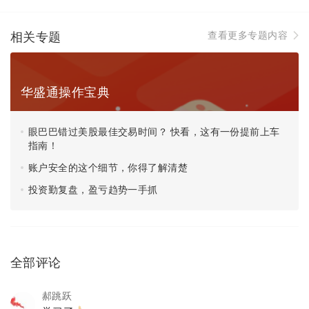
相关专题
查看更多专题内容
华盛通操作宝典
其中
“核心要点”
帮助大家进一步提炼了公司的情况，包
括公司机构职能、营收来源、经营亮点、发展历程等
眼巴巴错过美股最佳交易时间？ 快看，这有一份提前上车
等，快速掌握公司大致情况。
指南！
账户安全的这个细节，你得了解清楚
投资勤复盘，盈亏趋势一手抓
全部评论
郝跳跃