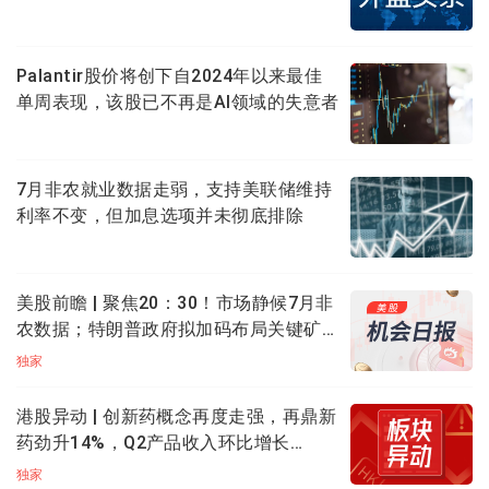
SpaceX将自建发电厂保障电力供应
Palantir股价将创下自2024年以来最佳
单周表现，该股已不再是AI领域的失意者
7月非农就业数据走弱，支持美联储维持
利率不变，但加息选项并未彻底排除
美股前瞻 | 聚焦20：30！市场静候7月非
农数据；特朗普政府拟加码布局关键矿
产；应用光电计划大规模扩产，光通信
独家
此外，若想要查看股票公司具体的财报数据，
可以点击
盘前集体飙升
每一个栏目后的“箭头”，即可跳转到详情页
，页面顶部
港股异动 | 创新药概念再度走强，再鼎新
有年报、中报、一季度、三季度等选项供选择，就能根
药劲升14%，Q2产品收入环比增长
据不同时间段来进行数据细查，十分好用~
11%；药明生物升逾5%，百济神州升逾
独家